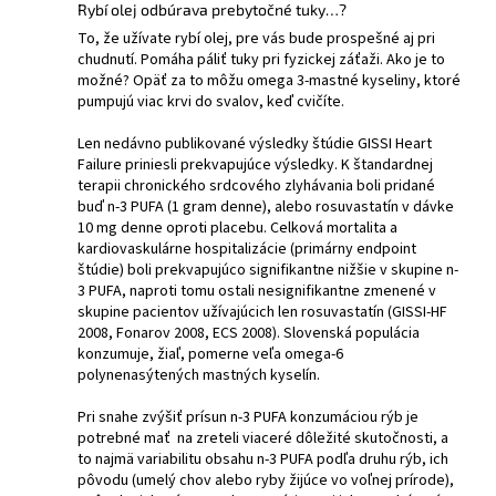
Rybí olej odbúrava prebytočné tuky…?
To, že užívate rybí olej, pre vás bude prospešné aj pri
chudnutí. Pomáha páliť tuky pri fyzickej záťaži. Ako je to
možné? Opäť za to môžu omega 3-mastné kyseliny, ktoré
pumpujú viac krvi do svalov, keď cvičíte.
Len nedávno publikované výsledky štúdie GISSI Heart
Failure priniesli prekvapujúce výsledky. K štandardnej
terapii chronického srdcového zlyhávania boli pridané
buď n-3 PUFA (1 gram denne), alebo rosuvastatín v dávke
10 mg denne oproti placebu. Celková mortalita a
kardiovaskulárne hospitalizácie (primárny endpoint
štúdie) boli prekvapujúco signifikantne nižšie v skupine n-
3 PUFA, naproti tomu ostali nesignifikantne zmenené v
skupine pacientov užívajúcich len rosuvastatín (GISSI-HF
2008, Fonarov 2008, ECS 2008). Slovenská populácia
konzumuje, žiaľ, pomerne veľa omega-6
polynenasýtených mastných kyselín.
Pri snahe zvýšiť prísun n-3 PUFA konzumáciou rýb je
potrebné mať na zreteli viaceré dôležité skutočnosti, a
to najmä variabilitu obsahu n-3 PUFA podľa druhu rýb, ich
pôvodu (umelý chov alebo ryby žijúce vo voľnej prírode),