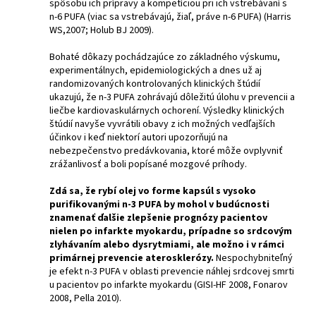
spôsobu ich prípravy a kompetíciou pri ich vstrebávaní s
n-6 PUFA (viac sa vstrebávajú, žiaľ, práve n-6 PUFA) (Harris
WS,2007; Holub BJ 2009).
Bohaté dôkazy pochádzajúce zo základného výskumu,
experimentálnych, epidemiologických a dnes už aj
randomizovaných kontrolovaných klinických štúdií
ukazujú, že n-3 PUFA zohrávajú dôležitú úlohu v prevencii a
liečbe kardiovaskulárnych ochorení. Výsledky klinických
štúdií navyše vyvrátili obavy z ich možných vedľajších
účinkov i keď niektorí autori upozorňujú na
nebezpečenstvo predávkovania, ktoré môže ovplyvniť
zrážanlivosť a boli popísané mozgové príhody.
Zdá sa, že rybí olej vo forme kapsúl s vysoko
purifikovanými n-3 PUFA by mohol v budúcnosti
znamenať ďalšie zlepšenie prognózy pacientov
nielen po infarkte myokardu, prípadne so srdcovým
zlyhávaním alebo dysrytmiami, ale možno i v rámci
primárnej prevencie aterosklerózy.
Nespochybniteľný
je efekt n-3 PUFA v oblasti prevencie náhlej srdcovej smrti
u pacientov po infarkte myokardu (GISI-HF 2008, Fonarov
2008, Pella 2010).