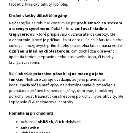
tabliet či klasický tekutý rybí olej.
Chráni všetky dôležité orgány
Najčastejšie sa rybí tuk konzumuje pri
problémoch so srdcom
a cievnym systémom.
Dokáže totiž
znižovať hladinu
triglyceridov
, ktoré prispievajú k vzniku aterosklerózy. Ide
o ochorenie, ktoré je príčinou život ohrozujúcich infarktov alebo
cievnych mozgových príhod. Jeho pravidelná konzumácia vedie
k
zníženiu hladiny cholesterolu
, čím dochádza k prevencii
upchatia tepien, nepravidelného srdcového tepu, či tvorby
krvných zrazenín.
Rybí tuk však
priaznivo pôsobí aj na mozog a jeho
funkciu.
Niektoré zdroje uvádzajú, že jeho pravidelná
konzumácia môže mať vplyv na odstránenenie či zmenšenie
príznakov a akútnych stavov migrény, depresie, bipolárnej
poruchy, post traumatickej stresovej poruchy, hyperaktivity, ale
i epilepsie či Alzheimerovej choroby.
Pomáha aj pri chudnutí
ochorení
obličiek
, či ich zlyhávaní
cukrovke