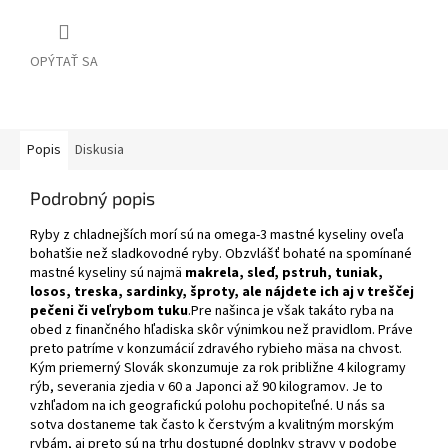
OPÝTAŤ SA
Popis
Diskusia
Podrobný popis
Ryby z chladnejších morí sú na omega-3 mastné kyseliny oveľa
bohatšie než sladkovodné ryby. Obzvlášť bohaté na spomínané
mastné kyseliny sú najmä
makrela, sleď, pstruh, tuniak,
losos, treska, sardinky, šproty,
ale nájdete ich aj v treščej
pečeni či veľrybom tuku
.Pre našinca je však takáto ryba na
obed z finančného hľadiska skôr výnimkou než pravidlom. Práve
preto patríme v konzumácií zdravého rybieho mäsa na chvost.
Kým priemerný Slovák skonzumuje za rok približne 4 kilogramy
rýb, severania zjedia v 60 a Japonci až 90 kilogramov. Je to
vzhľadom na ich geografickú polohu pochopiteľné. U nás sa
sotva dostaneme tak často k čerstvým a kvalitným morským
rybám, aj preto sú na trhu dostupné doplnky stravy v podobe