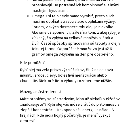
prospievajú. Je potrebné ich kombinovať aj s inými
mastnými kyselinami.
Omega 3 si telo nevie samo vyrobiť, preto si ich
musíme dopĺňať stravou alebo doplnkami výživy.
Foriem, v akých dostanete rybí olej, je niekoľko.
Ako sme už spomenuli, záleží na tom, z akej ryby je
získaný, čo vplýva na celkové množstvo látok a
živín. Časté spôsoby spracovania sú tablety a olej v
tekutej forme. Odporúčané množstvo je 4 až 6
gramov omega 3-kyselín na deň pre dospelého.
Kde pomôže?
Rybí olej má veľa priaznivých účinkov, či už na celkovú
imunitu, srdce, cievy, bolestivú menštruáciu alebo
chudnutie. Niektoré tieto výhody rozoberieme nižšie.
Mozog a sústredenosť
Máte problémy so sústredením, lebo už niekoľko týždňov
„nadčasujete”? Rybí olej vás môže vrátiť do prítomnosti a
zlepšiť koncentráciu. Nakopne vašu energiu a náladu. V
krajinách, kde jedia hojný počet rýb, je menší výskyt
depresií.