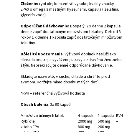
Zloženie:
rybí olej koncentrát vysokej kvality značky
EPAX s omega 3 mastnými kyselinami, kapsula ( želatína,
glycerín voda).
Odporúčané dávkovanie:
Dospelý: 2 x denne 2 kapsule
denne zapiť dostatočným množstvom tekutiny. Deti od 3
rokov 1 x denne 1 kapsula zapiť dostatočným množstvom
tekutiny.
Dôležité upozornenie
: Výživový doplnok neslúži ako
náhrada pestrej a vyváženej stravy a zdravého životného
štýlu. Neprekračujte denné odporúčané dávkovanie.
Skladujte uzavreté, v suchu, chlade a chráňte pred
svetlom. Udržujte mimo dosahu malých detí.
*RVH – referenčná výživová hodnota
Obsah balenia
: 2x 90 kapsúl
Množstvo účinných látok
4 kapsule
1 kapsula
RVH
Rybí olej
2000 mg
500 mg
–
z toho EPA
800 mg
200 mg
–