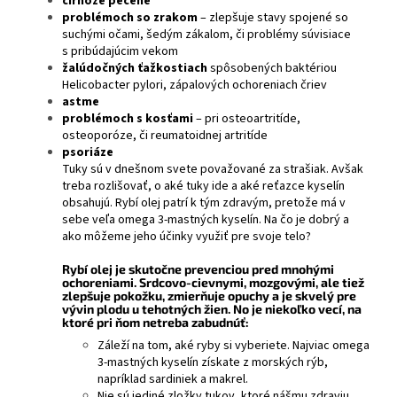
cirhóze pečene
problémoch so zrakom
– zlepšuje stavy spojené so
suchými očami, šedým zákalom, či problémy súvisiace
s pribúdajúcim vekom
žalúdočných ťažkostiach
spôsobených baktériou
Helicobacter pylori, zápalových ochoreniach čriev
astme
problémoch s kosťami
– pri osteoartritíde,
osteoporóze, či reumatoidnej artritíde
psoriáze
Tuky sú v dnešnom svete považované za strašiak. Avšak
treba rozlišovať, o aké tuky ide a aké reťazce kyselín
obsahujú. Rybí olej patrí k tým zdravým, pretože má v
sebe veľa omega 3-mastných kyselín. Na čo je dobrý a
ako môžeme jeho účinky využiť pre svoje telo?
Rybí olej je skutočne prevenciou pred mnohými
ochoreniami. Srdcovo-cievnymi, mozgovými, ale tiež
zlepšuje pokožku, zmierňuje opuchy a je skvelý pre
vývin plodu u tehotných žien. No je niekoľko vecí, na
ktoré pri ňom netreba zabudnúť:
Záleží na tom, aké ryby si vyberiete. Najviac omega
3-mastných kyselín získate z morských rýb,
napríklad sardiniek a makrel.
Nie sú jediné zložky tukov, ktoré nášmu zdraviu