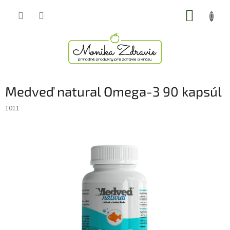
Prejsť
NÁKUP
na
obsah
KOŠÍK
Medveď natural Omega-3 90 kapsúl
1011