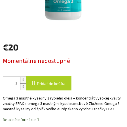
€20
Jednotková
Momentálne nedostupné
cena:
Pridať do košíka
Omega 3 mastné kyseliny z rybieho oleja – koncentrát vysokej kvality
značky EPAX s omega 3 mastnými kyselinami
.
Nové Zloženie Omega 3
mastné kyseliny od špičkového európskeho výrobcu značky EPAX.
Detailné informácie