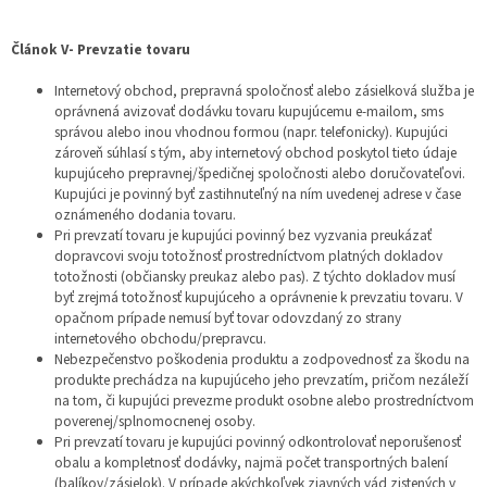
Článok V- Prevzatie tovaru
Internetový obchod, prepravná spoločnosť alebo zásielková služba je
oprávnená avizovať dodávku tovaru kupujúcemu e-mailom, sms
správou alebo inou vhodnou formou (napr. telefonicky). Kupujúci
zároveň súhlasí s tým, aby internetový obchod poskytol tieto údaje
kupujúceho prepravnej/špedičnej spoločnosti alebo doručovateľovi.
Kupujúci je povinný byť zastihnuteľný na ním uvedenej adrese v čase
oznámeného dodania tovaru.
Pri prevzatí tovaru je kupujúci povinný bez vyzvania preukázať
dopravcovi svoju totožnosť prostredníctvom platných dokladov
totožnosti (občiansky preukaz alebo pas). Z týchto dokladov musí
byť zrejmá totožnosť kupujúceho a oprávnenie k prevzatiu tovaru. V
opačnom prípade nemusí byť tovar odovzdaný zo strany
internetového obchodu/prepravcu.
Nebezpečenstvo poškodenia produktu a zodpovednosť za škodu na
produkte prechádza na kupujúceho jeho prevzatím, pričom nezáleží
na tom, či kupujúci prevezme produkt osobne alebo prostredníctvom
poverenej/splnomocnenej osoby.
Pri prevzatí tovaru je kupujúci povinný odkontrolovať neporušenosť
obalu a kompletnosť dodávky, najmä počet transportných balení
(balíkov/zásielok). V prípade akýchkoľvek zjavných vád zistených v