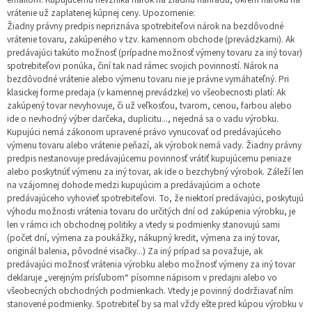
vrátenie už zaplatenej kúpnej ceny. Upozornenie:
Žiadny právny predpis nepriznáva spotrebiteľovi nárok na bezdôvodné
vrátenie tovaru, zakúpeného v tzv. kamennom obchode (prevádzkarni). Ak
predávajúci takúto možnosť (prípadne možnosť výmeny tovaru za iný tovar)
spotrebiteľovi ponúka, činí tak nad rámec svojich povinností. Nárok na
bezdôvodné vrátenie alebo výmenu tovaru nie je právne vymáhateľný. Pri
klasickej forme predaja (v kamennej prevádzke) vo všeobecnosti platí: Ak
zakúpený tovar nevyhovuje, či už veľkosťou, tvarom, cenou, farbou alebo
ide o nevhodný výber darčeka, duplicitu..., nejedná sa o vadu výrobku.
Kupujúci nemá zákonom upravené právo vynucovať od predávajúceho
výmenu tovaru alebo vrátenie peňazí, ak výrobok nemá vady. Žiadny právny
predpis nestanovuje predávajúcemu povinnosť vrátiť kupujúcemu peniaze
alebo poskytnúť výmenu za iný tovar, ak ide o bezchybný výrobok. Záleží len
na vzájomnej dohode medzi kupujúcim a predávajúcim a ochote
predávajúceho vyhovieť spotrebiteľovi. To, že niektorí predávajúci, poskytujú
výhodu možnosti vrátenia tovaru do určitých dní od zakúpenia výrobku, je
len v rámci ich obchodnej politiky a vtedy si podmienky stanovujú sami
(počet dní, výmena za poukážky, nákupný kredit, výmena za iný tovar,
originál balenia, pôvodné visačky...) Za iný prípad sa považuje, ak
predávajúci možnosť vrátenia výrobku alebo možnosť výmeny za iný tovar
deklaruje „verejným prísľubom“ písomne nápisom v predajni alebo vo
všeobecných obchodných podmienkach. Vtedy je povinný dodržiavať ním
stanovené podmienky. Spotrebiteľ by sa mal vždy ešte pred kúpou výrobku v