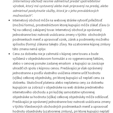
(internetový obchod) nesmie odmietnuť predať spotrebiteľovi
výrobok, ktorý má vystavený alebo inak pripravený na predaj, alebo
odmietnuť poskytnutie služby, ktorá je v jeho prevádzkových
možnostiach“.
Internetový obchod môže na webovej stránke vytvoriť príležitosť
(možnú formu), prostredníctvom ktorej kupujúci môže získať zľavu (v
%) na celkový zakúpený tovar. Internetový obchod je oprávnený
jednostranne bez nutnosti uvádzania zmeny v týchto obchodných
podmienkach meniť a upravovať vznik, zánik a podmienky možného
spôsobu (formy) získania takejto zľavy. Na uzatvorenie kúpnej zmluvy
táto zmena nemá vplyv.
Cena za dobierku nie je zahrnutá v kúpnej cene tovaru a bude
vyčíslená v objednávkovom formulári a vo vygenerovanej faktúre,
alebo v cenovej ponuke zaslanej emailom a kupujúci sa zaväzuje
uhradiť ich spolu s kúpnou cenou. Predávajúci je však oprávnený
jednostranne a podľa vlastného uváženia interne určiť hodnotu
(výšku) celkovej objednávky, pri ktorej kupujúci už neplatí cenu za
dobierku. Skutočnosť platenia alebo neplatenia ceny za dobierku
kupujúcim sa zobrazí v objednávke na web stránke predmetného
internetového obchodu a pri každej samostatne vytvorenej
objednávke sa hodnota (výška) celkovej objednávky môže odlišovať.
Predávajúci je oprávnený jednostranne bez nutnosti uvádzania zmeny
v týchto Všeobecných obchodných podmienkach meniť a upravovať
hodnotu objednávky (uzatvorenej zmluvy), pri ktorej kupujúci neplatí