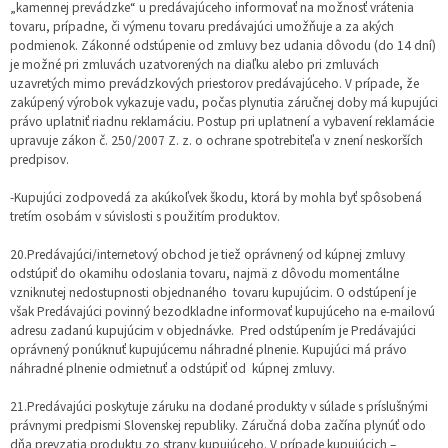
„kamennej prevádzke“ u predávajúceho informovať na možnosť vrátenia
tovaru, prípadne, či výmenu tovaru predávajúci umožňuje a za akých
podmienok. Zákonné odstúpenie od zmluvy bez udania dôvodu (do 14 dní)
je možné pri zmluvách uzatvorených na diaľku alebo pri zmluvách
uzavretých mimo prevádzkových priestorov predávajúceho. V prípade, že
zakúpený výrobok vykazuje vadu, počas plynutia záručnej doby má kupujúci
právo uplatniť riadnu reklamáciu. Postup pri uplatnení a vybavení reklamácie
upravuje zákon č. 250/2007 Z. z. o ochrane spotrebiteľa v znení neskorších
predpisov.
-Kupujúci zodpovedá za akúkoľvek škodu, ktorá by mohla byť spôsobená
tretím osobám v súvislosti s použitím produktov.
20.Predávajúci/internetový obchod je tiež oprávnený od kúpnej zmluvy
odstúpiť do okamihu odoslania tovaru, najmä z dôvodu momentálne
vzniknutej nedostupnosti objednaného tovaru kupujúcim. O odstúpení je
však Predávajúci povinný bezodkladne informovať kupujúceho na e-mailovú
adresu zadanú kupujúcim v objednávke. Pred odstúpením je Predávajúci
oprávnený ponúknuť kupujúcemu náhradné plnenie. Kupujúci má právo
náhradné plnenie odmietnuť a odstúpiť od kúpnej zmluvy.
21.Predávajúci poskytuje záruku na dodané produkty v súlade s príslušnými
právnymi predpismi Slovenskej republiky. Záručná doba začína plynúť odo
dňa prevzatia produktu zo strany kupujúceho. V prípade kupujúcich –