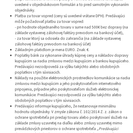
uvedené v objednávkovom formulári a to pred samotným vykonaním
objednávky.
Platba za tovar vopred (ceny sú uvedené vrátane DPH). Predávajúci
môže požadovať platbu za tovar vopred:
- pri hodnote objednaného tovaru v sume nad 500€ bez dopravy (na
základe vystavenej zálohovej faktúry prevodom na bankový účet),
- za tovar ktorý sa odosiela do zahraničia (na základe vystavenej
zálohovej faktúry prevodom na bankový účet)
Základným platidlom je mena EURO. Znak: €.
Poplatky bánk za vykonanie úhrady kúpnej ceny a nákladov dopravy
kupujúcim sa riadia zmluvou medzi kupujúcim a bankou kupujúceho.
Predávajúci nezodpovedá za výšku takýchto alebo obdobných
poplatkov s tým súvisiacich.
Náklady na použitie elektronických prostriedkov komunikácie sa riadia
zmluvou medzi kupujúcim a jeho poskytovateľom internetového
pripojenia, prípadne jeho poskytovateľom služieb elektronickej
komunikácie. Predávajúci nezodpovedá za výšku takýchto alebo
obdobných poplatkov s tým súvisiacich.
Predávajúci informuje kupujúceho, že nestanovuje minimálnu
hodnotu objednávky. V zmysle zákona č. 102/2014 Z. z. zákon o
ochrane spotrebiteľa pri predaji tovaru alebo poskytovaní služieb na
základe zmluvy uzavretej na diaľku alebo zmluvy uzavretej mimo
prevádzkových priestorov o ochrane spotrebiteľa
„Predávajúci