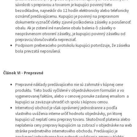
súvislosti s prepravou a tovarom je kupujúci povinný tieto
bezodkladne, najneskôr do 12 hodín elektronicky alebo telefonicky
oznámiť predávajúcemu. Kupujúci je povinný na prepravnom
dokumente vyznačiť všetky zjavné poškodenia zásielky a porušenosť
obalu. Ak je zistené iné narušenie obalu balenia či zásielky o
neoprávnenom otvorení zásielky, je kupujúci povinný zásielku od
prepravcu/doručovateľa neprevziať.
Podpisom preberacieho protokolu kupujúci potvrdzuje, že zásielka
bola prevzatá neporušená.
Článok VI - Prepravné
Prepravné náklady predávajúceho nie sú zahrnuté v kúpnej cene
produktu. Tieto budú vyčíslené v objednávkovom formulári a vo
vygenerovanej faktúre, alebo v cenovej ponuke zaslanej emailom a
kupujúci sa zaväzuje uhradiť ich spolu s kúpnou cenou.
Internetový obchod je však oprávnený jednostranne a podľa
vlastného uváženia interne určiť hodnotu objednávky, pri ktorej
kupujúci už neplatí cenu prepravy tovaru. Skutočnosť platenia alebo
neplatenia ceny prepravy kupujúcim sa zobrazí v objednávke na web
stránke predmetného internetového obchodu. Predávajúci je
oprávnený jednostranne bez nutnosti uvádzania zmeny v týchto