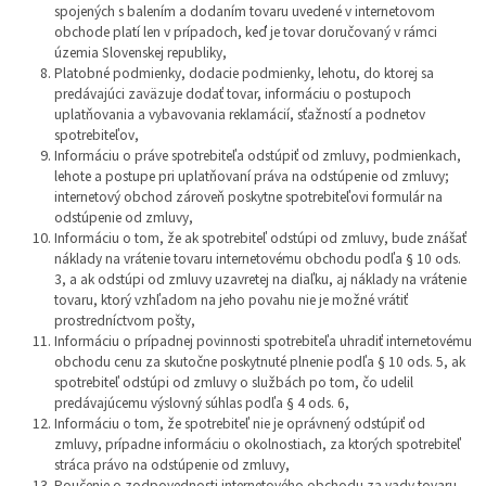
spojených s balením a dodaním tovaru uvedené v internetovom
obchode platí len v prípadoch, keď je tovar doručovaný v rámci
územia Slovenskej republiky,
Platobné podmienky, dodacie podmienky, lehotu, do ktorej sa
predávajúci zaväzuje dodať tovar, informáciu o postupoch
uplatňovania a vybavovania reklamácií, sťažností a podnetov
spotrebiteľov,
Informáciu o práve spotrebiteľa odstúpiť od zmluvy, podmienkach,
lehote a postupe pri uplatňovaní práva na odstúpenie od zmluvy;
internetový obchod zároveň poskytne spotrebiteľovi formulár na
odstúpenie od zmluvy,
Informáciu o tom, že ak spotrebiteľ odstúpi od zmluvy, bude znášať
náklady na vrátenie tovaru internetovému obchodu podľa § 10 ods.
3, a ak odstúpi od zmluvy uzavretej na diaľku, aj náklady na vrátenie
tovaru, ktorý vzhľadom na jeho povahu nie je možné vrátiť
prostredníctvom pošty,
Informáciu o prípadnej povinnosti spotrebiteľa uhradiť internetovému
obchodu cenu za skutočne poskytnuté plnenie podľa § 10 ods. 5, ak
spotrebiteľ odstúpi od zmluvy o službách po tom, čo udelil
predávajúcemu výslovný súhlas podľa § 4 ods. 6,
Informáciu o tom, že spotrebiteľ nie je oprávnený odstúpiť od
zmluvy, prípadne informáciu o okolnostiach, za ktorých spotrebiteľ
stráca právo na odstúpenie od zmluvy,
Poučenie o zodpovednosti internetového obchodu za vady tovaru,