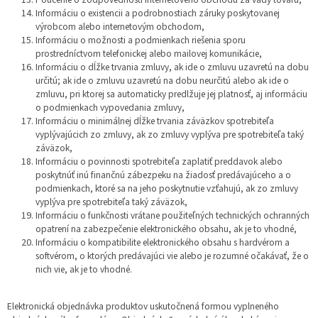
Informáciu o existencii a podrobnostiach záruky poskytovanej
výrobcom alebo internetovým obchodom,
Informáciu o možnosti a podmienkach riešenia sporu
prostredníctvom telefonickej alebo mailovej komunikácie,
Informáciu o dĺžke trvania zmluvy, ak ide o zmluvu uzavretú na dobu
určitú; ak ide o zmluvu uzavretú na dobu neurčitú alebo ak ide o
zmluvu, pri ktorej sa automaticky predlžuje jej platnosť, aj informáciu
o podmienkach vypovedania zmluvy,
Informáciu o minimálnej dĺžke trvania záväzkov spotrebiteľa
vyplývajúcich zo zmluvy, ak zo zmluvy vyplýva pre spotrebiteľa taký
záväzok,
Informáciu o povinnosti spotrebiteľa zaplatiť preddavok alebo
poskytnúť inú finančnú zábezpeku na žiadosť predávajúceho a o
podmienkach, ktoré sa na jeho poskytnutie vzťahujú, ak zo zmluvy
vyplýva pre spotrebiteľa taký záväzok,
Informáciu o funkčnosti vrátane použiteľných technických ochranných
opatrení na zabezpečenie elektronického obsahu, ak je to vhodné,
Informáciu o kompatibilite elektronického obsahu s hardvérom a
softvérom, o ktorých predávajúci vie alebo je rozumné očakávať, že o
nich vie, ak je to vhodné.
Elektronická objednávka produktov uskutočnená formou vyplneného