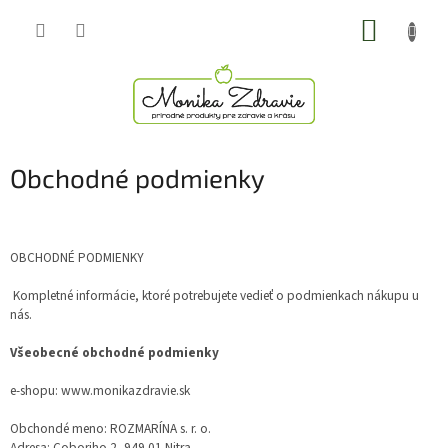
Prejsť
NÁKUP
na
obsah
KOŠÍK
Obchodné podmienky
OBCHODNÉ PODMIENKY
Kompletné informácie, ktoré potrebujete vedieť o podmienkach nákupu u
nás.
Všeobecné obchodné podmienky
e-shopu: www.monikazdravie.sk
Obchondé meno: ROZMARÍNA s. r. o.
Adresa: Coboriho 2, 949 01 Nitra