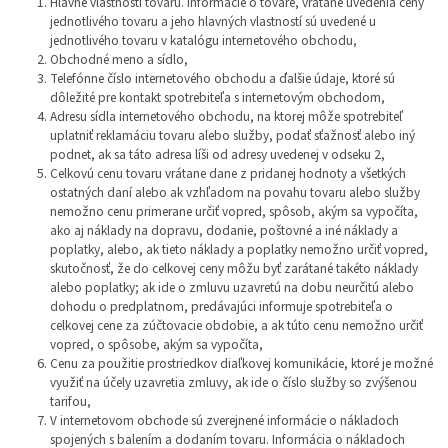
Hlavné vlastnosti tovaru. Informácie o tovare, vrátane uvedenia ceny
jednotlivého tovaru a jeho hlavných vlastností sú uvedené u
jednotlivého tovaru v katalógu internetového obchodu,
Obchodné meno a sídlo,
Telefónne číslo internetového obchodu a ďalšie údaje, ktoré sú
dôležité pre kontakt spotrebiteľa s internetovým obchodom,
Adresu sídla internetového obchodu, na ktorej môže spotrebiteľ
uplatniť reklamáciu tovaru alebo služby, podať sťažnosť alebo iný
podnet, ak sa táto adresa líši od adresy uvedenej v odseku 2,
Celkovú cenu tovaru vrátane dane z pridanej hodnoty a všetkých
ostatných daní alebo ak vzhľadom na povahu tovaru alebo služby
nemožno cenu primerane určiť vopred, spôsob, akým sa vypočíta,
ako aj náklady na dopravu, dodanie, poštovné a iné náklady a
poplatky, alebo, ak tieto náklady a poplatky nemožno určiť vopred,
skutočnosť, že do celkovej ceny môžu byť zarátané takéto náklady
alebo poplatky; ak ide o zmluvu uzavretú na dobu neurčitú alebo
dohodu o predplatnom, predávajúci informuje spotrebiteľa o
celkovej cene za zúčtovacie obdobie, a ak túto cenu nemožno určiť
vopred, o spôsobe, akým sa vypočíta,
Cenu za použitie prostriedkov diaľkovej komunikácie, ktoré je možné
využiť na účely uzavretia zmluvy, ak ide o číslo služby so zvýšenou
tarifou,
V internetovom obchode sú zverejnené informácie o nákladoch
spojených s balením a dodaním tovaru. Informácia o nákladoch