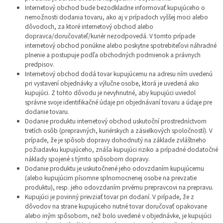
Internetový obchod bude bezodkladne informovať kupujúceho o
nemožnosti dodania tovaru, ako aj v prípadoch vyššej moci alebo
dôvodoch, za ktoré internetový obchod alebo
dopravca/doručovateľ/kuriér nezodpovedá. V tomto prípade
internetový obchod ponúkne alebo poskytne spotrebiteľovi náhradné
plnenie a postupuje podľa obchodných podmienok a právnych
predpisov.
Internetový obchod dodá tovar kupujúcemu na adresu ním uvedenú
pri vystavení objednávky a výlučne osobe, ktorá je uvedená ako
kupujúci. Z tohto dôvodu je nevyhnutné, aby kupujúci uviedol
správne svoje identifikačné údaje pri objednávaní tovaru a údaje pre
dodanie tovaru.
Dodanie produktu internetový obchod uskutoční prostredníctvom
tretích osôb (prepravných, kuriérskych a zásielkových spoločností). V
prípade, že je spôsob dopravy dohodnutý na základe zvláštneho
požiadavku kupujúceho, znáša kupujúci riziko a prípadné dodatočné
náklady spojené s týmto spôsobom dopravy.
Dodanie produktu je uskutočnené jeho odovzdaním kupujúcemu
(alebo kupujúcim písomne splnomocnenej osobe na prevzatie
produktu), resp. jeho odovzdaním prvému prepravcovi na prepravu.
Kupujúci je povinný prevziať tovar pri dodaní. V prípade, že z
dôvodov na strane kupujúceho nutné tovar doručovať opakovane
alebo iným spôsobom, než bolo uvedené v objednávke, je kupujúci