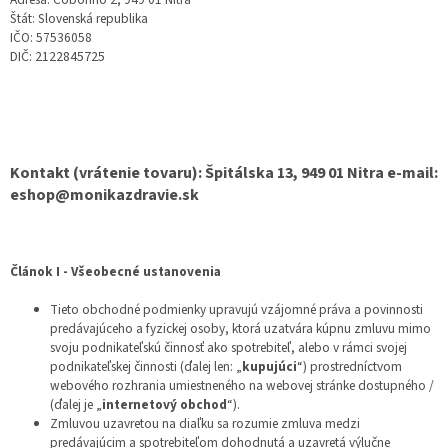
Štát: Slovenská republika
IČO: 57536058
DIČ: 2122845725
Kontakt (vrátenie tovaru): Špitálska 13, 949 01 Nitra e-mail:
eshop@monikazdravie.sk
Článok I - Všeobecné ustanovenia
Tieto obchodné podmienky upravujú vzájomné práva a povinnosti
predávajúceho a fyzickej osoby, ktorá uzatvára kúpnu zmluvu mimo
svoju podnikateľskú činnosť ako spotrebiteľ, alebo v rámci svojej
podnikateľskej činnosti (ďalej len: „
kupujúci
“) prostredníctvom
webového rozhrania umiestneného na webovej stránke dostupného /
(ďalej je „
internetový obchod
“).
Zmluvou uzavretou na diaľku sa rozumie zmluva medzi
predávajúcim a spotrebiteľom dohodnutá a uzavretá výlučne