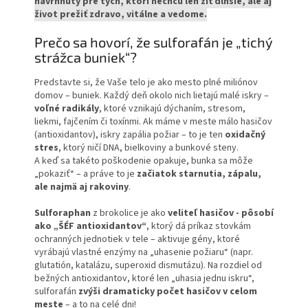
navrhnutý pre tých, ktorí nechcú len žiť dlhšie, ale aj
život prežiť zdravo, vitálne a vedome.
Prečo sa hovorí, že sulforafán je „tichý
strážca buniek“?
Predstavte si, že Vaše telo je ako mesto plné miliónov
domov – buniek. Každý deň okolo nich lietajú malé iskry –
voľné radikály
, ktoré vznikajú dýchaním, stresom,
liekmi, fajčením či toxínmi. Ak máme v meste málo hasičov
(antioxidantov), iskry zapália požiar – to je ten
oxidačný
stres
, ktorý ničí DNA, bielkoviny a bunkové steny.
A keď sa takéto poškodenie opakuje, bunka sa môže
„pokaziť“ – a práve to je
začiatok starnutia, zápalu,
ale najmä aj rakoviny
.
Sulforaphan
z brokolice je ako
veliteľ hasičov - pôsobí
ako „ŠÉF antioxidantov“
, ktorý dá príkaz stovkám
ochranných jednotiek v tele – aktivuje gény, ktoré
vyrábajú vlastné enzýmy na „uhasenie požiaru“ (napr.
glutatión, katalázu, superoxid dismutázu). Na rozdiel od
bežných antioxidantov, ktoré len „uhasia jednu iskru“,
sulforafán
zvýši dramaticky počet hasičov v celom
meste
– a to na celé dni!