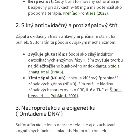
Bezpečnosť:
Čistý transformovaný sulforafán je
bezpečný pri dávkach 9–60 mg a má potenciál ako
podporná terapia.
Prehľad Frontiers (2023)
.
2. Silný antioxidačný a protizápalový štít
Zápal a oxidačný stres sú hlavnými príčinami starnutia
buniek. Sulforafán tu pôsobí dvojakým mechanizmom:
Zvyšuje glutatión
: Pôsobí ako silný induktor
detoxikačných enzýmov fázy II, čím zvyšuje tvorbu
najdôležitejšieho bunkového antioxidantu.
Štúdia
Zhang et al. (PNAS)
.
Tlmí zápal (NF-κB)
: Inhibuje kľúčový "prepínač"
zápalových génov (NF-κB), čím znižuje hladiny
zápalových markerov ako CRP, IL-6 a TNF-α.
Štúdia
Heiss et al. (PubMed, 2001)
.
3. Neuroprotekcia a epigenetika
("Omladenie DNA")
Sulforafán nie je len o ochrane tela, ale aj o zachovaní
kognitívnych funkcií a mladistvého profilu buniek.