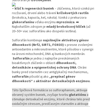
Sulforafán je
izotiokyanát
– kľúč k regenerácii buniek
– zlúčenina, ktorá vzniká pri
rozžuvaní, drvení alebo trávení
krížokvetých rastlín
(brokolica, kapusta, kel, rukola). Vzniká z prekurzora
glukorafanínu
vďaka enzýmu
myrozináza
. ➡️
Najbohatším zdrojom je
mladý brokolicový klíček
(až
20–50× viac sulforafánu ako dospelá rastlina).
Sulforafán kombinuje
najsilnejšie aktivátory génov
dlhovekosti (Nrf2, SIRT1, FOXO3)
s presne zvolenými
antioxidantmi a mikronutrientmi, ktoré pôsobia v synergii
na úrovni mitochondrií, DNA aj bunkových membrán.
Sulforafán
je jedna z najlepšie preskúmaných
bioaktívnych zlúčenín v oblasti
dlhovekosti,
detoxikácie a epigenetickej ochrany DNA
. Chráni
bunky pred starnutím cez antiglykačný mechanizmus,
sulforafán
pôsobí aj ako
„prepínač génov
dlhovekosti“
a
aktivátor detoxikačných enzýmov.
Táto špičková formulácia so sulforaphanom, aktivuje
obranný systém buniek, zvyšuje tvorbu
glutatiónu
a
stimuluje detoxikačné enzýmy, ktoré chránia telo pred
oxidačným stresom, predčasným starnutím a aktivuje