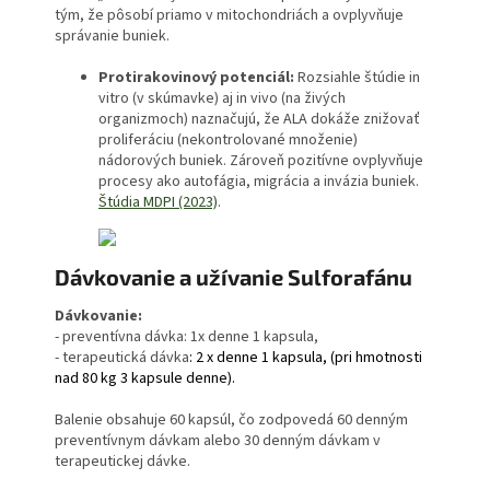
tým, že pôsobí priamo v mitochondriách a ovplyvňuje
správanie buniek.
Protirakovinový potenciál:
Rozsiahle štúdie in
vitro (v skúmavke) aj in vivo (na živých
organizmoch) naznačujú, že ALA dokáže znižovať
proliferáciu (nekontrolované množenie)
nádorových buniek. Zároveň pozitívne ovplyvňuje
procesy ako autofágia, migrácia a invázia buniek.
Štúdia MDPI (2023)
.
Dávkovanie a užívanie Sulforafánu
Dávkovanie:
- preventívna dávka: 1x denne 1 kapsula,
- terapeutická dávka
: 2 x denne 1 kapsula, (pri hmotnosti
nad 80 kg 3 kapsule denne).
Balenie obsahuje 60 kapsúl, čo zodpovedá 60 denným
preventívnym dávkam alebo 30 denným dávkam v
terapeutickej dávke.