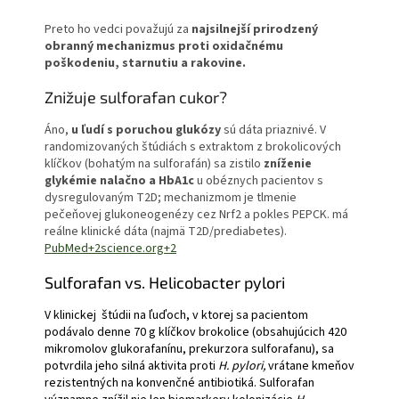
Preto ho vedci považujú za
najsilnejší prirodzený
obranný mechanizmus proti oxidačnému
poškodeniu, starnutiu a rakovine.
Znižuje sulforafan cukor?
Áno,
u ľudí s poruchou glukózy
sú dáta priaznivé. V
randomizovaných štúdiách s extraktom z brokolicových
klíčkov (bohatým na sulforafán) sa zistilo
zníženie
glykémie nalačno a HbA1c
u obéznych pacientov s
dysregulovaným T2D; mechanizmom je tlmenie
pečeňovej glukoneogenézy cez Nrf2 a pokles PEPCK. má
reálne klinické dáta (najmä T2D/prediabetes)
.
PubMed+2science.org+2
Sulforafan vs. Helicobacter pylori
V klinickej štúdii na ľuďoch, v ktorej sa pacientom
podávalo denne 70 g klíčkov brokolice (obsahujúcich 420
mikromolov glukorafanínu, prekurzora sulforafanu), sa
potvrdila jeho silná aktivita proti
H. pylori,
vrátane kmeňov
rezistentných na konvenčné antibiotiká. Sulforafan