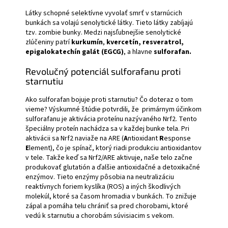
Látky schopné selektívne vyvolať smrť v starnúcich
bunkách sa volajú senolytické látky. Tieto látky zabíjajú
tzv. zombie bunky. Medzi najsľubnejšie senolytické
zlúčeniny patrí
kurkumín
,
kvercetín,
resveratrol,
epigalokatechín galát (EGCG)
, a hlavne
sulforafan.
Revolučný potenciál sulforafanu proti
starnutiu
Ako sulforafan bojuje proti starnutiu? Čo doteraz o tom
vieme? Výskumné štúdie potvrdili, že primárnym účinkom
sulforafanu je aktivácia proteínu nazývaného Nrf2. Tento
špeciálny proteín nachádza sa v každej bunke tela. Pri
aktivácii sa Nrf2 naviaže na ARE (
A
ntioxidant
R
esponse
E
lement), čo je spínač, ktorý riadi produkciu antioxidantov
v tele. Takže keď sa Nrf2/ARE aktivuje, naše telo začne
produkovať glutatión a ďalšie antioxidačné a detoxikačné
enzýmov. Tieto enzýmy pôsobia na neutralizáciu
reaktívnych foriem kyslíka (ROS) a iných škodlivých
molekúl, ktoré sa časom hromadia v bunkách. To znižuje
zápal a pomáha telu chrániť sa pred chorobami, ktoré
vedú k starnutiu a chorobám súvisiacim s vekom.