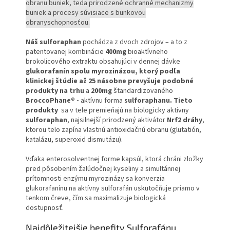
obranu buniek, teda prirodzené ochranné mechanizmy
buniek a procesy súvisiace s bunkovou
obranyschopnosťou.
Náš sulforaphan
pochádza z dvoch zdrojov – a to z
patentovanej kombinácie
400mg
bioaktívneho
brokolicového extraktu obsahujúci v dennej dávke
glukorafanín spolu myrozinázou, ktorý podľa
klinickej štúdie až 25 násobne prevyšuje podobné
produkty na trhu
a
200mg
štandardizovaného
BroccoPhane® -
aktívnu forma
sulforaphanu. Tieto
produkty
sa v tele premieňajú na biologicky aktívny
sulforaphan
, najsilnejší prirodzený aktivátor
Nrf2 dráhy
,
ktorou telo zapína vlastnú antioxidačnú obranu (glutatión,
katalázu, superoxid dismutázu).
Vďaka enterosolventnej forme kapsúl, ktorá chráni zložky
pred pôsobením žalúdočnej kyseliny a simultánnej
prítomnosti enzýmu myrozinázy sa konverzia
glukorafanínu na aktívny sulforafán uskutočňuje priamo v
tenkom čreve, čím sa maximalizuje biologická
dostupnosť.
Najdôležitejšie benefity Sulforafánu