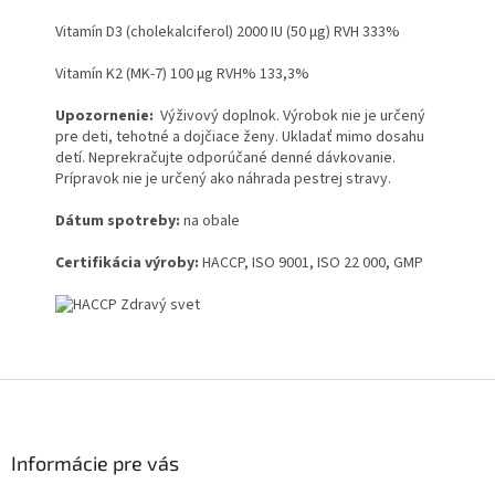
Vitamín D3 (cholekalciferol) 2000 IU (50 µg) RVH 333%
Vitamín K2 (MK-7) 100 µg RVH% 133,3%
Upozornenie:
Výživový doplnok. Výrobok nie je určený
pre deti, tehotné a dojčiace ženy. Ukladať mimo dosahu
detí. Neprekračujte odporúčané denné dávkovanie.
Prípravok nie je určený ako náhrada pestrej stravy.
Dátum spotreby:
na obale
Certifikácia výroby:
HACCP, ISO 9001, ISO 22 000, GMP
Z
á
p
ä
Informácie pre vás
t