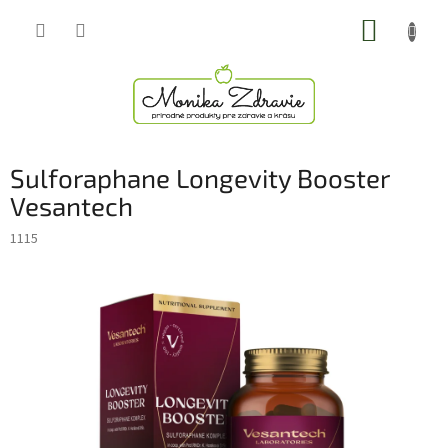
Prejsť
NÁKUP
na
obsah
KOŠÍK
Sulforaphane Longevity Booster
Vesantech
1115