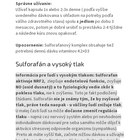
Správne užívanie:
Užívať kapsulu 1x alebo 2-3x denne ( podľa vyššie
uvedeného dávkovania s ohľadom na potreby podľa
vášho zdravotného stavu) spolu
s jedlom
po dobu 3
mesiacov, potom je dobré urobiť si prestávku 2-4 týždne
a následne kúru znovu opakovať.
Upozornenie:
Sulforafanový komplex obsahuje tiež
potrebnú dennú dávku vitamínov K2+D3
Sulforafán a vysoký tlak
Informácia pre ľudí s vysokým tlakom: Sulforafan
aktivuje NRF2,
zlepšuje
endotelovú funkciu,
zvyšuje
NO (oxid dusnatý) a to fyziologicky vedie skôr k
poklesu tlaku
, nie k zvýšeniu. Toto je fakt podložený
štúdiami. Sulforafán
nie je známy tým, že by zvyšoval
tlak, práve teda naopak - u väčšiny ľudí znižuje tlak
.
U malej časti ľudí sa môže
dočasne zmeniť regulácia
tlaku
– najmä cez nervový systém alebo pri nevhodnom
individuálnom dávkovaní pre seba samého môže dôjsť k
aktivácii stresovej odpovede organizmu (sympatikus).
Preto ak máte vyšší tlak, začnite nižšou dávkou a užívajte