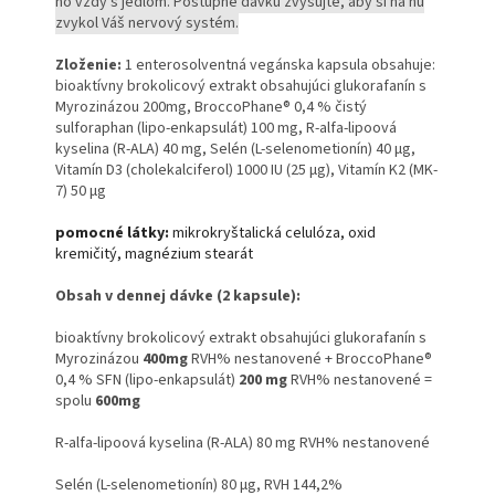
ho vždy s jedlom. Postupne dávku zvyšujte, aby si na ňu
zvykol Váš nervový systém.
Zloženie:
1 enterosolventná vegánska kapsula obsahuje:
bioaktívny brokolicový extrakt obsahujúci glukorafanín s
Myrozinázou 200mg, BroccoPhane® 0,4 % čistý
sulforaphan (lipo-enkapsulát) 100 mg, R-alfa-lipoová
kyselina (R-ALA) 40 mg, Selén (L-selenometionín) 40 µg,
Vitamín D3 (cholekalciferol) 1000 IU (25 µg), Vitamín K2 (MK-
7) 50 µg
pomocné látky:
mikrokryštalická celulóza, oxid
kremičitý, magnézium stearát
Obsah v dennej dávke (2 kapsule):
bioaktívny brokolicový extrakt obsahujúci glukorafanín s
Myrozinázou
400mg
RVH% nestanovené + BroccoPhane®
0,4 % SFN (lipo-enkapsulát)
200 mg
RVH% nestanovené =
spolu
600mg
R-alfa-lipoová kyselina (R-ALA) 80 mg RVH% nestanovené
Selén (L-selenometionín) 80 µg, RVH 144,2%