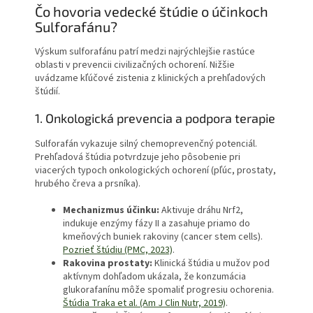
Čo hovoria vedecké štúdie o účinkoch
Sulforafánu?
Výskum sulforafánu patrí medzi najrýchlejšie rastúce
oblasti v prevencii civilizačných ochorení. Nižšie
uvádzame kľúčové zistenia z klinických a prehľadových
štúdií.
1. Onkologická prevencia a podpora terapie
Sulforafán vykazuje silný chemoprevenčný potenciál.
Prehľadová štúdia potvrdzuje jeho pôsobenie pri
viacerých typoch onkologických ochorení (pľúc, prostaty,
hrubého čreva a prsníka).
Mechanizmus účinku:
Aktivuje dráhu Nrf2,
indukuje enzýmy fázy II a zasahuje priamo do
kmeňových buniek rakoviny (cancer stem cells).
Pozrieť štúdiu (PMC, 2023)
.
Rakovina prostaty:
Klinická štúdia u mužov pod
aktívnym dohľadom ukázala, že konzumácia
glukorafanínu môže spomaliť progresiu ochorenia.
Štúdia Traka et al. (Am J Clin Nutr, 2019)
.