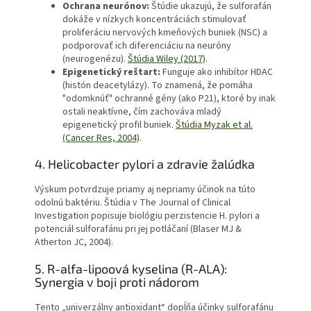
Ochrana neurónov:
Štúdie ukazujú, že sulforafán
dokáže v nízkych koncentráciách stimulovať
proliferáciu nervových kmeňových buniek (NSC) a
podporovať ich diferenciáciu na neuróny
(neurogenézu).
Štúdia Wiley (2017)
.
Epigenetický reštart:
Funguje ako inhibítor HDAC
(histón deacetylázy). To znamená, že pomáha
"odomknúť" ochranné gény (ako P21), ktoré by inak
ostali neaktívne, čím zachováva mladý
epigenetický profil buniek.
Štúdia Myzak et al.
(Cancer Res, 2004)
.
4. Helicobacter pylori a zdravie žalúdka
Výskum potvrdzuje priamy aj nepriamy účinok na túto
odolnú baktériu. Štúdia v The Journal of Clinical
Investigation popisuje biológiu perzistencie H. pylori a
potenciál sulforafánu pri jej potláčaní (Blaser MJ &
Atherton JC, 2004).
5. R-alfa-lipoová kyselina (R-ALA):
Synergia v boji proti nádorom
Tento „univerzálny antioxidant“ dopĺňa účinky sulforafánu