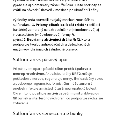
významne znížil nie len biomarkery kolonizácie
H.
pylori
ale aj biomarkery zápalu žalúdka. Tieto hodnoty sa
vrátili na pôvodnú úroveň 2 mesiace po ukončení liečby.
Výsledky teda potvrdili dvojaký mechanizmus účinku
sulforafanu:
1.
Priamy pôsobiaci baktericídne
(ničiaci
baktérie) zameraný na extracelulárne (mimobunkové) aj
intracelulárne (vnútrobunkové) formy
H.
pylori
.
2
.
Nepriamy aktivujúci dráhu Nrf2
, ktorá
podporuje tvorbu antioxidačných a detoxikačných
enzýmyov chrániacich žalúdočné tkanivo.
Sulforafan vs pásový opar
Pri pásovom opare pôsobí
silne protizápalovo a
neuroprotektívne
. Aktiváciou dráhy
NRF2
znižuje
poškodenie nervov, regeneruje nervy, tlmí oxidačný stres
a podporuje regeneráciu tkanív, čím môže zmierniť
priebeh infekcie aj následnú zníži neuropatickú bolesť.
Okrem toho posilňuje
antivírusovú imunitu
aktiváciou
NK buniek a interferónových dráh, čo podporuje rýchlejšie
zotavenie.
Sulforafan vs senescentné bunky