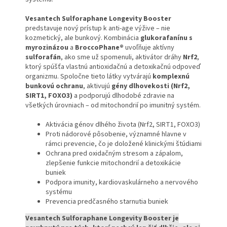
Vesantech Sulforaphane Longevity Booster
predstavuje nový prístup k anti-age výžive – nie
kozmetický, ale bunkový. Kombinácia
glukorafanínu s
myrozinázou
a
BroccoPhane®
uvoľňuje aktívny
sulforafán
, ako sme už spomenuli, aktivátor dráhy
Nrf2
,
ktorý spúšťa vlastnú antioxidačnú a detoxikačnú odpoveď
organizmu. Spoločne tieto látky vytvárajú
komplexnú
bunkovú ochranu
, aktivujú
gény dlhovekosti (Nrf2,
SIRT1, FOXO3)
a podporujú dlhodobé zdravie na
všetkých úrovniach – od mitochondrií po imunitný systém.
Aktivácia génov dlhého života (Nrf2, SIRT1, FOXO3)
Proti nádorové pôsobenie, významné hlavne v
rámci prevencie, čo je doložené klinickými štúdiami
Ochrana pred oxidačným stresom a zápalom,
zlepšenie funkcie mitochondrií a detoxikácie
buniek
Podpora imunity, kardiovaskulárneho a nervového
systému
Prevencia predčasného starnutia buniek
Vesantech Sulforaphane Longevity Booster je