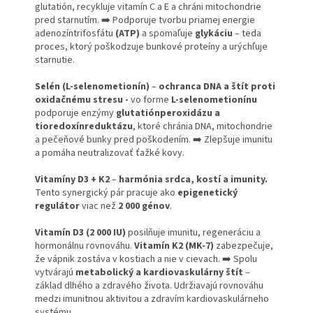
glutatión, recykluje vitamín C a E a chráni mitochondrie
pred starnutím. ➡️ Podporuje tvorbu priamej energie
adenozíntrifosfátu
(ATP)
a spomaľuje
glykáciu
– teda
proces, ktorý poškodzuje bunkové proteíny a urýchľuje
starnutie.
Selén (L-selenometionín)
–
ochranca DNA a štít proti
oxidačnému stresu -
vo forme
L-selenometionínu
podporuje enzýmy
glutatiónperoxidázu a
tioredoxínreduktázu
, ktoré chránia DNA, mitochondrie
a pečeňové bunky pred poškodením. ➡️ Zlepšuje imunitu
a pomáha neutralizovať ťažké kovy.
Vitamíny D3 + K2
–
harmónia srdca, kostí a imunity.
Tento synergický pár pracuje ako
epigenetický
regulátor
viac než
2 000 génov
.
Vitamín D3 (2 000 IU)
posilňuje imunitu, regeneráciu a
hormonálnu rovnováhu.
Vitamín K2 (MK-7)
zabezpečuje,
že vápnik zostáva v kostiach a nie v cievach. ➡️ Spolu
vytvárajú
metabolický a kardiovaskulárny štít
–
základ dlhého a zdravého života. Udržiavajú rovnováhu
medzi imunitnou aktivitou a zdravím kardiovaskulárneho
systému.