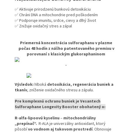
✅ Aktivuje prirodzenú bunkovú detoxikáciu
✅ Chráni DNA a mitochondrie pred poškodením
✅ Podporuje imunitu, srdce, cievy a dlhý život
✅ Znižuje oxidačný stres a zápal
Priemerná koncentrácia sulforaphanu v plazme
počas 48 hodín z nášho patentovaného premixu v
porovnaní s klasickým glukoraphaninom
.
Výsledok:
hlboká
detoxikácia, regenerácia buniek a
tkanív
, zníženie oxidačného stresu a zápalu.
Pre komplexnú ochranu buniek je Vesantech
Sulforaphane Longevity Booster obohatený o:
R-alfa-lipoovú kyselinu
–
mitochondriálny
„prepínač“.
R-ALA je univerzálny antioxidant, ktorý
pôsobí
vo vodnom aj tukovom prostredí
. Obnovuje