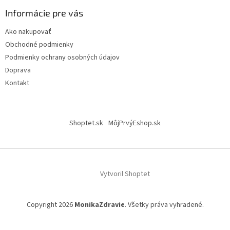
p
ä
Informácie pre vás
t
Ako nakupovať
i
Obchodné podmienky
e
Podmienky ochrany osobných údajov
Doprava
Kontakt
Shoptet.sk
MôjPrvýEshop.sk
Vytvoril Shoptet
Copyright 2026
MonikaZdravie
. Všetky práva vyhradené.