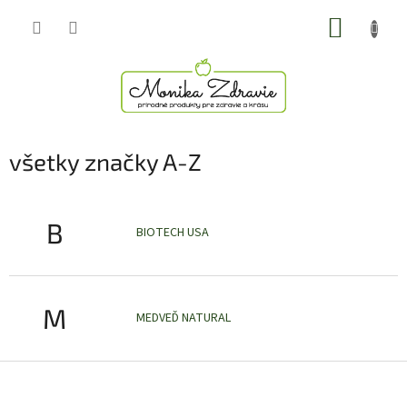
Prejsť
NÁKUP
na
obsah
KOŠÍK
všetky značky A-Z
B
BIOTECH USA
M
MEDVEĎ NATURAL
Z
á